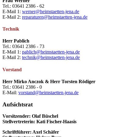
Frau Werner
Tel.: 03641 2386 - 62
E-Mail 1:
werner@heimstaetten-jena.de
E-Mail 2:
reparaturen@heimstaetten-jena.de
Technik
Herr Pablich
Tel.: 03641 2386 - 73
E-Mail 1:
pablich@heimstaetten-jena.de
E-Mail 2:
technik@heimstaetten-jena.de
Vorstand
Herr Mirko Anczok & Herr
Torsten Rödiger
Tel.: 03641 2386 - 0
E-Mail:
vorstand@heimstaetten-jena.de
Aufsichtsrat
Vorsitzender: Olaf Büschel
Stellvertreterin: Kati Fischer-Haasis
Schriftführer: Axel Schäfer